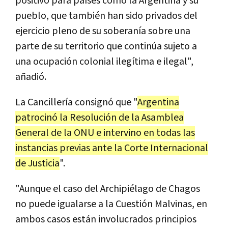
positivo para países como la Argentina y su
pueblo, que también han sido privados del
ejercicio pleno de su soberanía sobre una
parte de su territorio que continúa sujeto a
una ocupación colonial ilegítima e ilegal",
añadió.
La Cancillería consignó que "
Argentina
patrocinó la Resolución de la Asamblea
General de la ONU e intervino en todas las
instancias previas ante la Corte Internacional
de Justicia
".
"Aunque el caso del Archipiélago de Chagos
no puede igualarse a la Cuestión Malvinas, en
ambos casos están involucrados principios