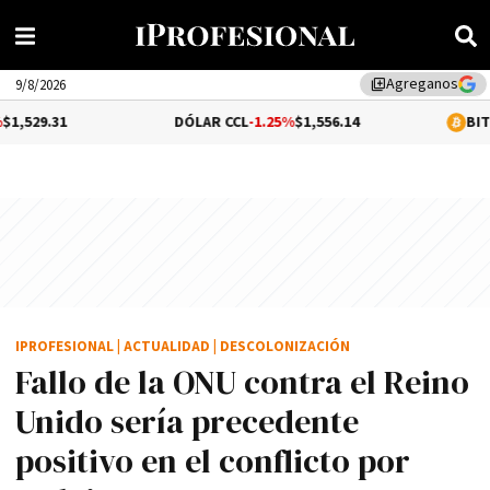
Agreganos
library_add
9/8/2026
DÓLAR CCL
-1.25%
$1,556.14
BITCOIN
-0.04%
$
IPROFESIONAL
|
ACTUALIDAD
|
DESCOLONIZACIÓN
Fallo de la ONU contra el Reino
Unido sería precedente
positivo en el conflicto por