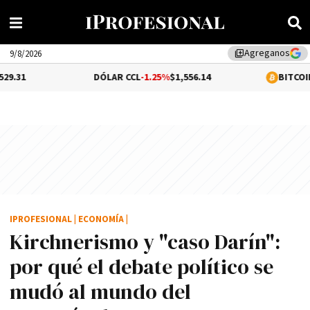
Agreganos
library_add
9/8/2026
DÓLAR CCL
-1.25%
$1,556.14
BITCOIN
$64,777.01
IPROFESIONAL
|
ECONOMÍA
|
Kirchnerismo y "caso Darí­n":
por qué el debate polí­tico se
mudó al mundo del