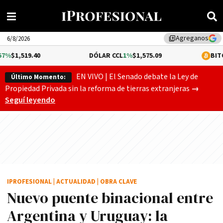
Agreganos
library_add
6/8/2026
40
DÓLAR CCL
1%
$1,575.09
BITCOIN
0.05%
EN VIVO | El Senado debate la Ley de
Último Momento:
El Senado
Propiedad Privada sin la reforma de tierras extranjeras
→
Seguí leyendo
IPROFESIONAL
|
ACTUALIDAD
|
OBRA CLAVE
Nuevo puente binacional entre
Argentina y Uruguay: la