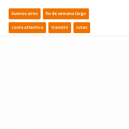
buenos aires
fin de semana largo
costa atlantica
transito
rutas