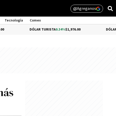
Agreganos
library_add
Tecnología
Comex
DÓLAR TURISTA
0.34%
$1,976.00
DÓLAR MEP
-0.5
más