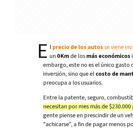
E
l
precio de los autos
se viene i
un
0Km
de los
más económicos
i
embargo, este no es el único gasto q
inversión, sino que el
costo de man
preocupa a los usuarios.
Entre la patente, seguro, combustib
necesitan por mes más de $230.000 
gente piense en prescindir de un vehí
"achicarse", a fin de pagar menos 