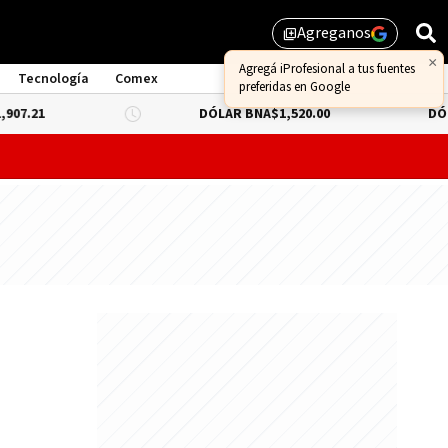
Agreganos
library_add
×
Agregá iProfesional a tus fuentes
Tecnología
Comex
preferidas en Google
DÓLAR BNA
$1,520.00
DÓLAR BLUE
-
probar lo que queda de "propiedad privada" y evitar un dur