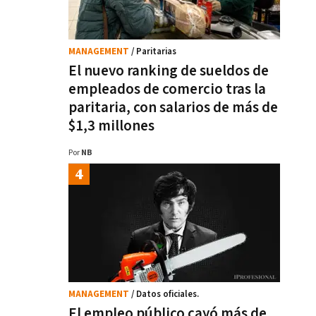
MANAGEMENT
/ Paritarias
El nuevo ranking de sueldos de
empleados de comercio tras la
paritaria, con salarios de más de
$1,3 millones
Por
NB
MANAGEMENT
/ Datos oficiales.
El empleo público cayó más de