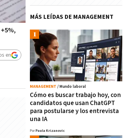
MÁS LEÍDAS DE MANAGEMENT
e +5%,
os en
MANAGEMENT
/ Mundo laboral
Cómo es buscar trabajo hoy, con
candidatos que usan ChatGPT
para postularse y los entrevista
una IA
Por
Paula Krizanovic