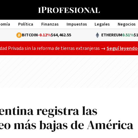
nomía
Política
Finanzas
Impuestos
Legales
Negocios
Management
BITCOIN
-0.12%
$64,462.55
ETHEREUM
0.51%
$1,907.21
Gobierno busca a
dad Privada sin la reforma de tierras extranjeras
→
Seguí leyendo
ntina registra las
eo más bajas de América