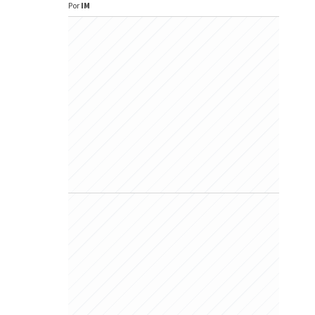
Por
IM