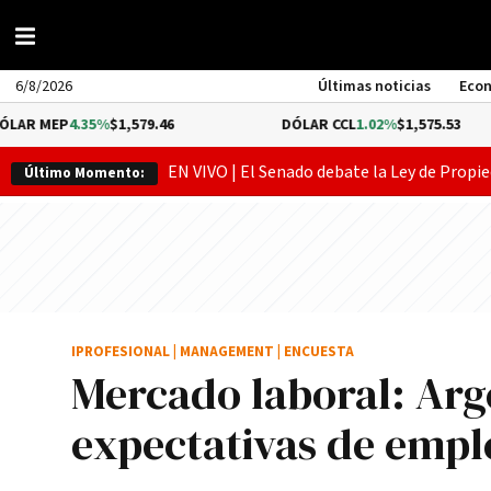
6/8/2026
Últimas noticias
Eco
4.35%
$1,579.46
DÓLAR CCL
1.02%
$1,575.53
EN VIVO | El Senado debate la Ley de Propie
Último Momento:
IPROFESIONAL
|
MANAGEMENT
|
ENCUESTA
Mercado laboral: Arge
expectativas de empl