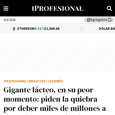
Agreganos
library_add
9/8/2026
THEREUM
0.31%
$1,905.60
DÓLAR BNA
$1,520.00
IPROFESIONAL
|
NEGOCIOS
|
LECHERÍA
Gigante lácteo, en su peor
momento: piden la quiebra
por deber miles de millones a