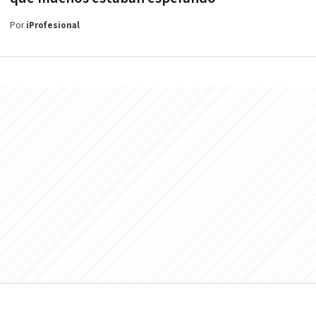
Por
iProfesional