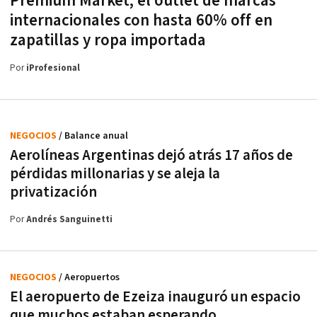
Premium Market, el outlet de marcas
internacionales con hasta 60% off en
zapatillas y ropa importada
Por
iProfesional
NEGOCIOS
/ Balance anual
Aerolíneas Argentinas dejó atrás 17 años de
pérdidas millonarias y se aleja la
privatización
Por
Andrés Sanguinetti
NEGOCIOS
/ Aeropuertos
El aeropuerto de Ezeiza inauguró un espacio
que muchos estaban esperando