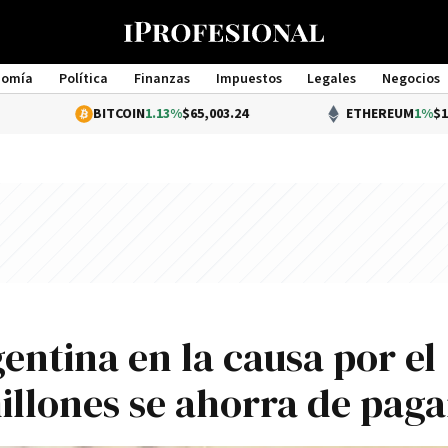
nomía
Política
Finanzas
Impuestos
Legales
Negocios
Management
BITCOIN
1.13%
$65,003.24
ETHEREUM
1%
$1,918.79
gentina en la causa por el
illones se ahorra de paga