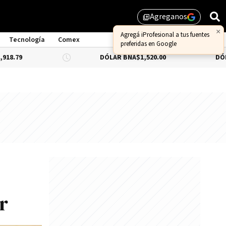
Agreganos
library_add
×
Agregá iProfesional a tus fuentes
Tecnología
Comex
preferidas en Google
DÓLAR BNA
$1,520.00
DÓLAR BLUE
-0
r