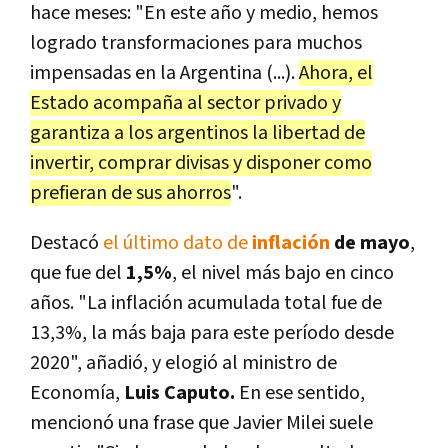
hace meses: "En este año y medio, hemos
logrado transformaciones para muchos
impensadas en la Argentina (...).
Ahora, el
Estado acompaña al sector privado y
garantiza a los argentinos la libertad de
invertir, comprar divisas y disponer como
prefieran de sus ahorros
".
Destacó
el último dato de
inflación
de mayo
,
que fue del
1,5%
, el nivel más bajo en cinco
años. "La inflación acumulada total fue de
13,3%, la más baja para este período desde
2020", añadió, y elogió al ministro de
Economía,
Luis Caputo.
En ese sentido,
mencionó una frase que Javier Milei suele