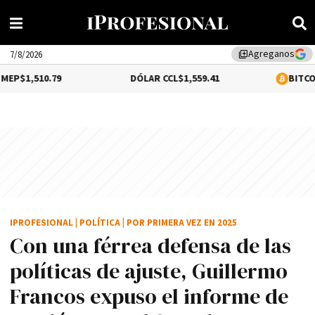
Agreganos
library_add
7/8/2026
79
DÓLAR CCL
$1,559.41
BITCOIN
0.18%
$64
IPROFESIONAL
|
POLÍTICA
|
POR PRIMERA VEZ EN 2025
Con una férrea defensa de las
políticas de ajuste, Guillermo
Francos expuso el informe de