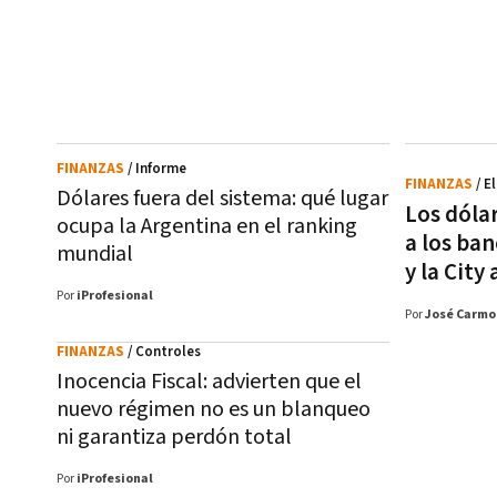
FINANZAS
/ Informe
FINANZAS
/ E
Dólares fuera del sistema: qué lugar
Los dóla
ocupa la Argentina en el ranking
a los ba
mundial
y la City
Por
iProfesional
Por
José Carmo
FINANZAS
/ Controles
Inocencia Fiscal: advierten que el
nuevo régimen no es un blanqueo
ni garantiza perdón total
Por
iProfesional