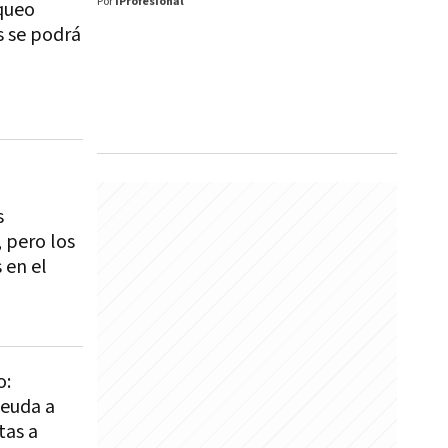
Por
iProfesional
queo
s se podrá
s
 pero los
 en el
o:
euda a
tas a