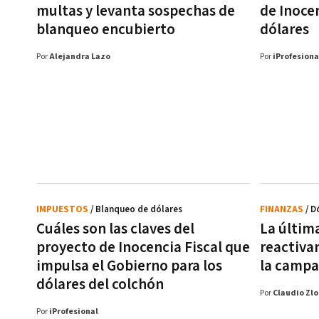
multas y levanta sospechas de
de Inocen
blanqueo encubierto
dólares
Por
Alejandra Lazo
Por
iProfesiona
IMPUESTOS
/ Blanqueo de dólares
FINANZAS
/ D
Cuáles son las claves del
La últim
proyecto de Inocencia Fiscal que
reactiva
impulsa el Gobierno para los
la campa
dólares del colchón
Por
Claudio Zlo
Por
iProfesional