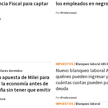
cia Fiscal para captar
los empleados en negr
Por
iProfesional
l
IMPUESTOS
/ Blanqueo laboral ARC
Nuevo blanqueo laboral 
ólares dormidos
quiénes pueden ingresar y
a apuesta de Milei para
cuántas cuotas pueden pa
r la economía antes de
deuda
ña sin tener que emitir
Por
iProfesional
tnik
IMPUESTOS
/ Blanqueo laboral