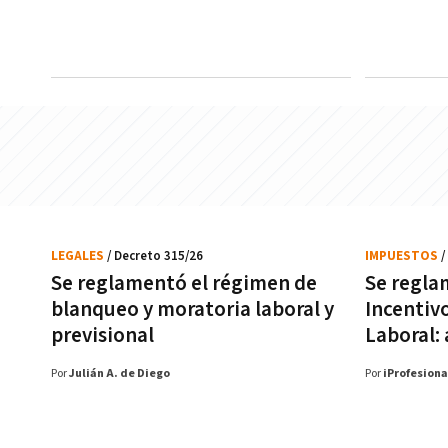
LEGALES
/ Decreto 315/26
IMPUESTOS
/
Se reglamentó el régimen de
Se regla
blanqueo y moratoria laboral y
Incentiv
previsional
Laboral:
Por
Julián A. de Diego
Por
iProfesiona