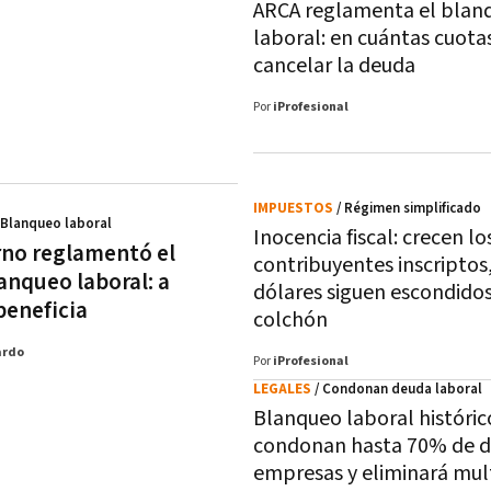
ARCA reglamenta el blan
laboral: en cuántas cuota
cancelar la deuda
Por
iProfesional
IMPUESTOS
/ Régimen simplificado
 Blanqueo laboral
Inocencia fiscal: crecen lo
rno reglamentó el
contribuyentes inscriptos,
anqueo laboral: a
dólares siguen escondidos
beneficia
colchón
ardo
Por
iProfesional
LEGALES
/ Condonan deuda laboral
Blanqueo laboral históric
condonan hasta 70% de d
empresas y eliminará mul