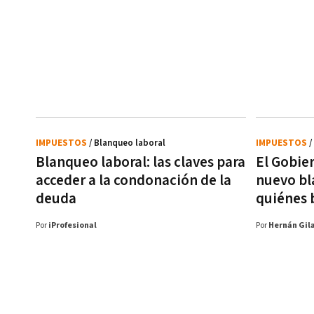
IMPUESTOS
/ Blanqueo laboral
IMPUESTOS
/
Blanqueo laboral: las claves para
El Gobie
acceder a la condonación de la
nuevo bl
deuda
quiénes 
Por
iProfesional
Por
Hernán Gil