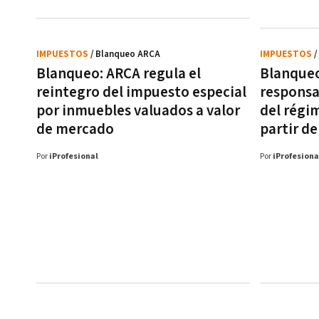
IMPUESTOS
/ Blanqueo ARCA
IMPUESTOS
/
Blanqueo: ARCA regula el
Blanqueo
reintegro del impuesto especial
responsa
por inmuebles valuados a valor
del régim
de mercado
partir de
Por
iProfesional
Por
iProfesiona