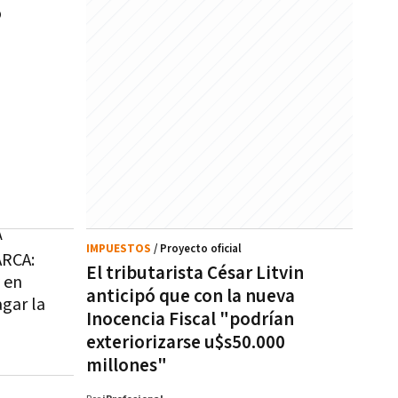
o
A
IMPUESTOS
/ Proyecto oficial
ARCA:
El tributarista César Litvin
 en
anticipó que con la nueva
gar la
Inocencia Fiscal "podrían
exteriorizarse u$s50.000
millones"