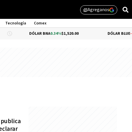
Agreganos
library_add
Tecnología
Comex
DÓLAR BNA
0.34%
$1,520.00
DÓLAR BLUE
-0.33%
$
 publica
eclarar