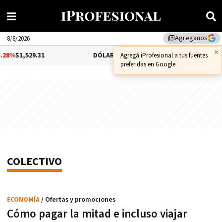
Agreganos
library_add
8/8/2026
1,529.31
DÓLAR CCL
-1.25%
$1,556.14
BITC
COLECTIVO
ECONOMÍA
/ Ofertas y promociones
Cómo pagar la mitad e incluso viajar