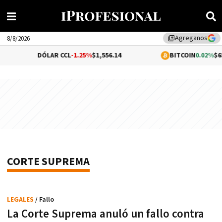
Agreganos
library_add
8/8/2026
DÓLAR CCL
-1.25%
$1,556.14
BITCOIN
0.02%
$65,013.8
CORTE SUPREMA
LEGALES
/ Fallo
La Corte Suprema anuló un fallo contra