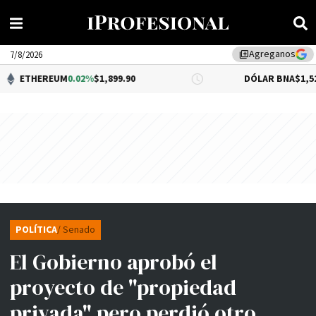
Agreganos
library_add
7/8/2026
EREUM
0.02%
$1,899.90
DÓLAR BNA
$1,520.00
POLÍTICA
/ Senado
El Gobierno aprobó el
proyecto de "propiedad
privada" pero perdió otro