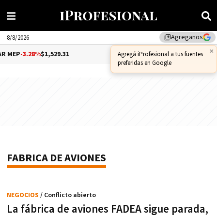
Agreganos
library_add
8/8/2026
×
MEP
-3.28%
$1,529.31
DÓLAR CCL
-1.25%
$1,556.14
Agregá iProfesional a tus fuentes
preferidas en Google
FABRICA DE AVIONES
NEGOCIOS
/ Conflicto abierto
La fábrica de aviones FADEA sigue parada,