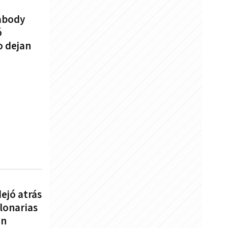
abody
ó
o dejan
ejó atrás
lonarias
ón