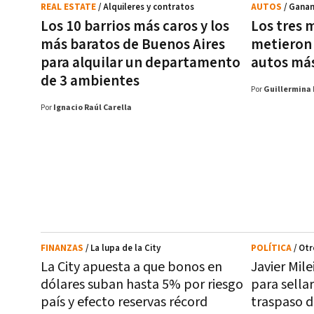
REAL ESTATE
/ Alquileres y contratos
AUTOS
/ Ganan
Los 10 barrios más caros y los
Los tres 
más baratos de Buenos Aires
metieron 
para alquilar un departamento
autos más
de 3 ambientes
Por
Guillermina 
Por
Ignacio Raúl Carella
FINANZAS
/ La lupa de la City
POLÍTICA
/ Otr
La City apuesta a que bonos en
Javier Mile
dólares suban hasta 5% por riesgo
para sellar
país y efecto reservas récord
traspaso 