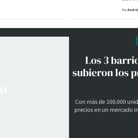
Por
André
Los 3 barr
subieron los p
Con más de 100.000 unida
precios en un mercado in