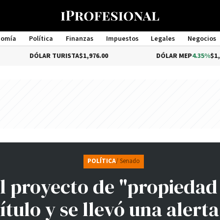
nomía
Política
Finanzas
Impuestos
Legales
Negocios
Management
DÓLAR TURISTA
$1,976.00
DÓLAR MEP
4.35%
$1,579.46
POLÍTICA
/ Senado
l proyecto de "propiedad
ítulo y se llevó una alerta