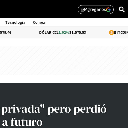
Agreganos
library_add
Tecnología
Comex
DÓLAR CCL
1.02%
$1,575.53
BITCOIN
0.06%
$64
 privada" pero perdió
 a futuro