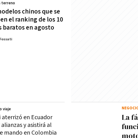
 terreno
modelos chinos que se
en el ranking de los 10
 baratos en agosto
Fossati
NEGOCI
o viaje
La f
i aterrizó en Ecuador
 alianzas y asistirá al
func
de mando en Colombia
moto