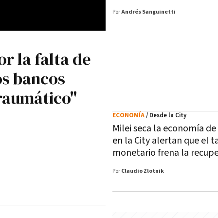
Por
Andrés Sanguinetti
r la falta de
los bancos
raumático"
ECONOMÍA
/ Desde la City
Milei seca la economía de
en la City alertan que el 
monetario frena la recup
Por
Claudio Zlotnik