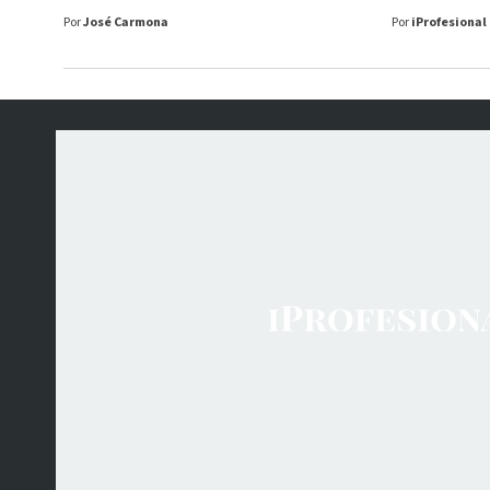
Por
José Carmona
Por
iProfesional