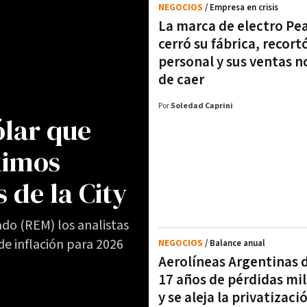
NEGOCIOS
/ Empresa en crisis
La marca de electro Pe
cerró su fábrica, recort
personal y sus ventas n
de caer
Por
Soledad Caprini
ólar que
ximos
 de la City
do (REM) los analistas
e inflación para 2026
NEGOCIOS
/ Balance anual
Aerolíneas Argentinas d
17 años de pérdidas mil
y se aleja la privatizaci