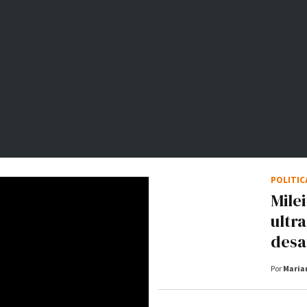
POLÍTI
Mile
ultr
desaf
Por
Maria