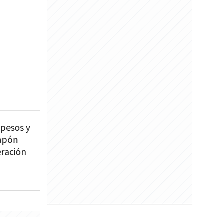
 pesos y
tapón
eración