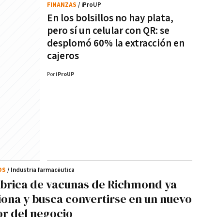
FINANZAS
/ iProUP
En los bolsillos no hay plata,
pero sí un celular con QR: se
desplomó 60% la extracción en
cajeros
Por
iProUP
OS
/ Industria farmacéutica
ábrica de vacunas de Richmond ya
iona y busca convertirse en un nuevo
r del negocio