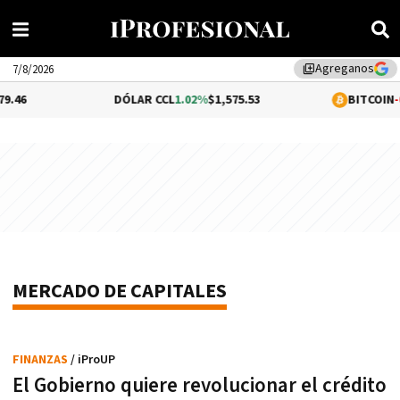
Agreganos
library_add
7/8/2026
6
DÓLAR CCL
1.02%
$1,575.53
BITCOIN
-0.0
MERCADO DE CAPITALES
FINANZAS
/ iProUP
El Gobierno quiere revolucionar el crédito