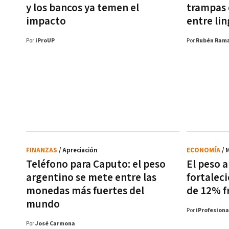
y los bancos ya temen el
trampas d
impacto
entre lin
Por
iProUP
Por
Rubén Rama
FINANZAS
/ Apreciación
ECONOMÍA
/ 
Teléfono para Caputo: el peso
El peso 
argentino se mete entre las
fortalec
monedas más fuertes del
de 12% f
mundo
Por
iProfesiona
Por
José Carmona