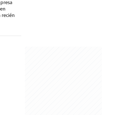
mpresa
ren
 recién