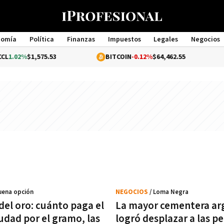
nomía
Política
Finanzas
Impuestos
Legales
Negocios
Management
1.02%
$1,575.53
BITCOIN
-0.12%
$64,462.55
uena opción
NEGOCIOS
/ Loma Negra
del oro: cuánto paga el
La mayor cementera ar
udad por el gramo, las
logró desplazar a las pe