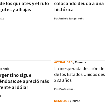
e los quilates y el rulo
colocando deuda a una 
gotes y alhajas
histórica
llo
Por
Andrés Sanguinetti
ACTUALIDAD
/ Moneda
La inesperada decisión de
Moneda
de los Estados Unidos de
argentino sigue
232 años
iéndose: se apreció más
rente al dólar
Por
iProfesional
l
NEGOCIOS
/ IMPSA