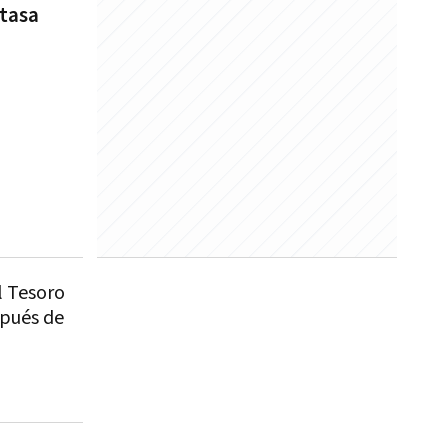
tasa
l Tesoro
spués de