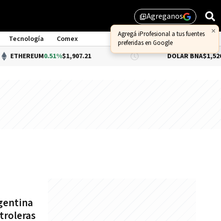
Agreganos
library_add
×
Agregá iProfesional a tus fuentes
Tecnología
Comex
preferidas en Google
ETHEREUM
0.51%
$1,907.21
DÓLAR BNA
$1,520.00
gentina
troleras