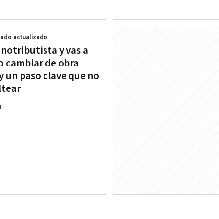
stado actualizado
notributista y vas a
 o cambiar de obra
ay un paso clave que no
ltear
l