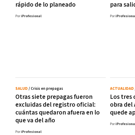
rápido de lo planeado
para sali
Por
iProfesional
Por
iProfesiona
SALUD
/ Crisis en prepagas
ACTUALIDAD
Otras siete prepagas fueron
Los tres 
excluidas del registro oficial:
obra del
cuántas quedaron afuera en lo
quede ap
que va del año
Por
iProfesiona
Por
iProfesional