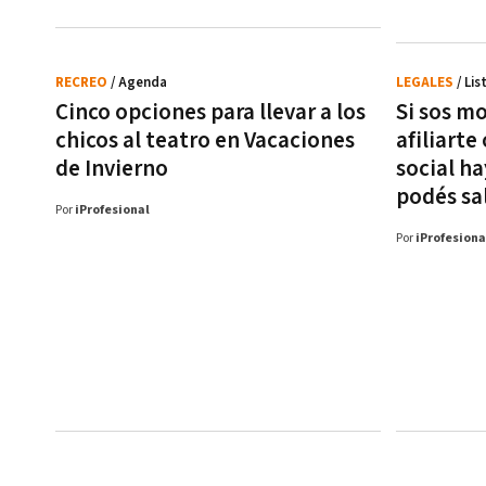
RECREO
/ Agenda
LEGALES
/ Li
Cinco opciones para llevar a los
Si sos mo
chicos al teatro en Vacaciones
afiliarte
de Invierno
social h
podés sa
Por
iProfesional
Por
iProfesiona