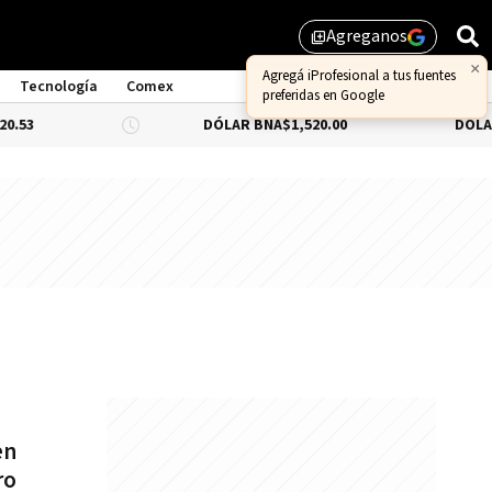
Agreganos
library_add
×
Agregá iProfesional a tus fuentes
Tecnología
Comex
preferidas en Google
DÓLAR BNA
$1,520.00
DÓLAR BLUE
-
en
ro