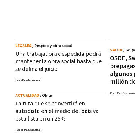
LEGALES
/ Despido y obra social
SALUD
/ Golpe
Una trabajadora despedida podrá
OSDE, Sw
mantener la obra social hasta que
prepagas
se defina el juicio
algunos 
millón d
Por
iProfesional
Por
iProfesiona
ACTUALIDAD
/ Obras
La ruta que se convertirá en
autopista en el medio del país ya
está lista en un 25%
Por
iProfesional