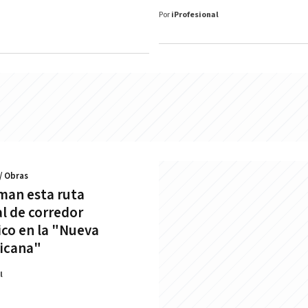
Por
iProfesional
/ Obras
man esta ruta
al de corredor
ico en la "Nueva
icana"
l