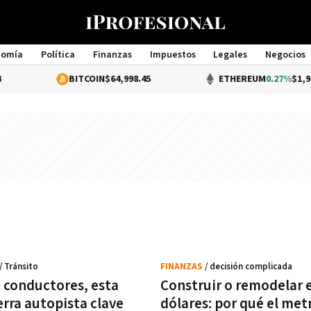
nomía
Política
Finanzas
Impuestos
Legales
Negocios
Management
BITCOIN
$64,998.45
ETHEREUM
0.27%
$1,920.53
/ Tránsito
FINANZAS
/ decisión complicada
 conductores, esta
Construir o remodelar 
erra autopista clave
dólares: por qué el met