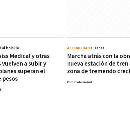
 al bolsillo
ACTUALIDAD
/ Trenes
iss Medical y otras
Marcha atrás con la obra
 vuelven a subir y
nueva estación de tren
planes superan el
zona de tremendo crec
e pesos
Por
iProfesional
l