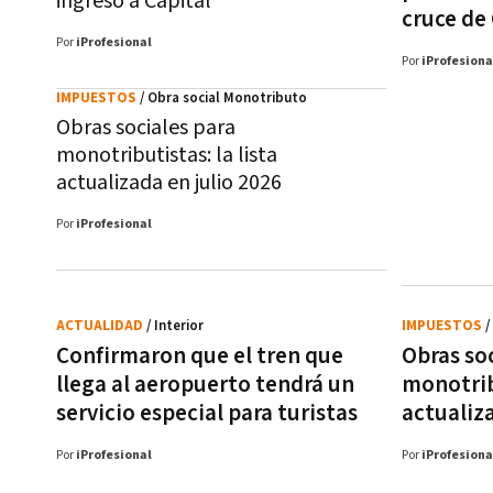
ingreso a Capital
cruce de 
Por
iProfesional
Por
iProfesiona
IMPUESTOS
/ Obra social Monotributo
Obras sociales para
monotributistas: la lista
actualizada en julio 2026
Por
iProfesional
ACTUALIDAD
/ Interior
IMPUESTOS
/
Confirmaron que el tren que
Obras so
llega al aeropuerto tendrá un
monotribu
servicio especial para turistas
actualiza
Por
iProfesional
Por
iProfesiona