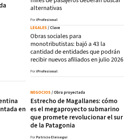
miles de pasajeros deberán buscar
ada
alternativas
Por
iProfesional
LEGALES
/ Clave
Obras sociales para
monotributistas: bajó a 43 la
cantidad de entidades que podrán
recibir nuevos afiliados en julio 2026
Por
iProfesional
NEGOCIOS
/ Obra proyectada
gentina
Estrecho de Magallanes: cómo
entada en
es el megaproyecto submarino
que promete revolucionar el sur
de la Patagonia
Por
Patricio Eleisegui