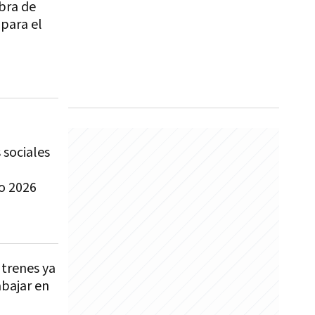
bra de
 para el
 sociales
o 2026
 trenes ya
abajar en