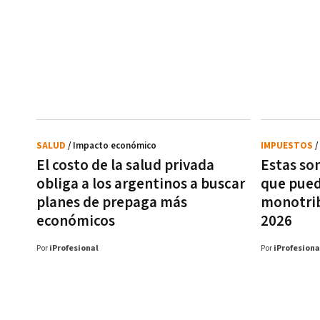
SALUD
/ Impacto económico
IMPUESTOS
/
El costo de la salud privada
Estas son
obliga a los argentinos a buscar
que pued
planes de prepaga más
monotrib
económicos
2026
Por
iProfesional
Por
iProfesiona