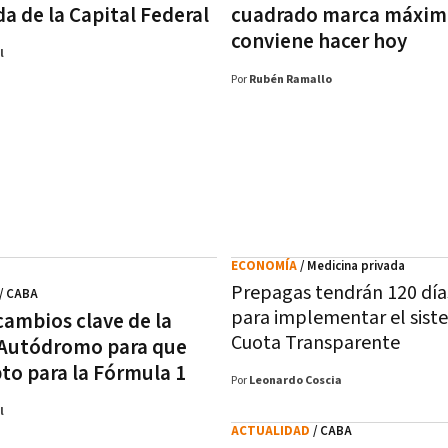
da de la Capital Federal
cuadrado marca máxim
conviene hacer hoy
l
Por
Rubén Ramallo
ECONOMÍA
/ Medicina privada
Prepagas tendrán 120 dí
/ CABA
para implementar el sist
cambios clave de la
Cuota Transparente
 Autódromo para que
to para la Fórmula 1
Por
Leonardo Coscia
l
ACTUALIDAD
/ CABA