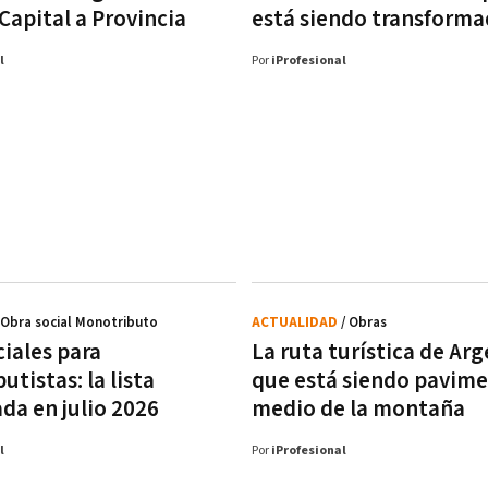
Capital a Provincia
está siendo transform
l
Por
iProfesional
 Obra social Monotributo
ACTUALIDAD
/ Obras
ciales para
La ruta turística de Ar
tistas: la lista
que está siendo pavim
da en julio 2026
medio de la montaña
l
Por
iProfesional