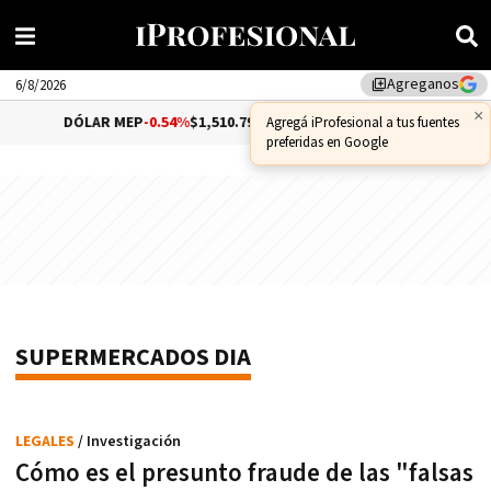
Agreganos
library_add
6/8/2026
×
DÓLAR MEP
-0.54%
$1,510.79
DÓLAR CCL
-0.72%
$1
Agregá iProfesional a tus fuentes
preferidas en Google
SUPERMERCADOS DIA
LEGALES
/ Investigación
Cómo es el presunto fraude de las "falsas