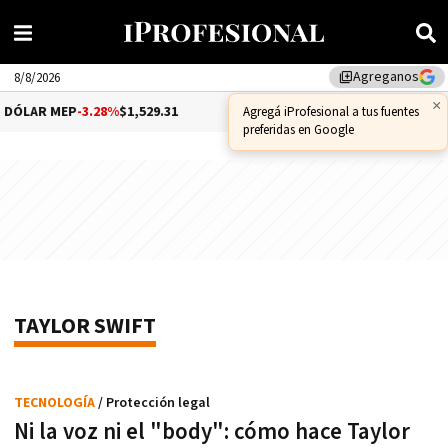
Agreganos
library_add
8/8/2026
×
DÓLAR MEP
-3.28%
$1,529.31
DÓLAR CCL
-1.25%
$1,556.14
Agregá iProfesional a tus fuentes
preferidas en Google
TAYLOR SWIFT
TECNOLOGÍA
/ Protección legal
Ni la voz ni el "body": cómo hace Taylor