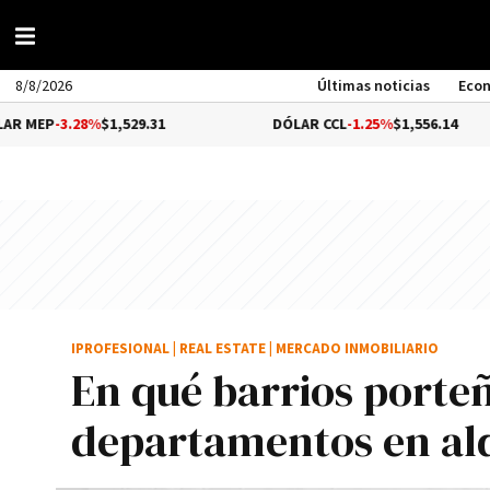
8/8/2026
Últimas noticias
Eco
8%
$1,529.31
DÓLAR CCL
-1.25%
$1,556.14
B
IPROFESIONAL
|
REAL ESTATE
|
MERCADO INMOBILIARIO
En qué barrios porteñ
departamentos en alq