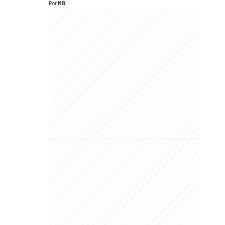
Por
NB