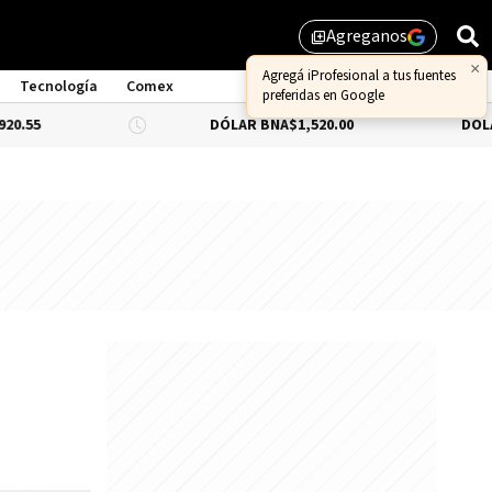
Agreganos
library_add
Tecnología
Comex
DÓLAR BNA
$1,520.00
DÓLAR BLUE
-0.3