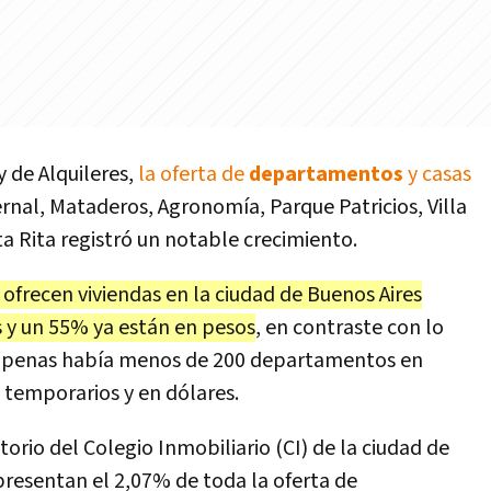
y de Alquileres,
la oferta de
departamentos
y casas
nal, Mataderos, Agronomía, Parque Patricios, Villa
ta Rita registró un notable crecimiento.
 ofrecen viviendas en la ciudad de Buenos Aires
 y un 55% ya están en pesos
, en contraste con lo
 apenas había menos de 200 departamentos en
 temporarios y en dólares.
rio del Colegio Inmobiliario (CI) de la ciudad de
presentan el 2,07% de toda la oferta de