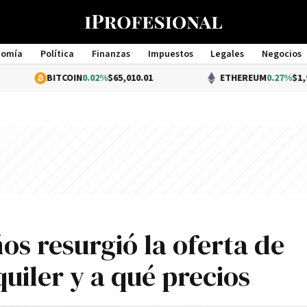
nomía
Política
Finanzas
Impuestos
Legales
Negocios
Management
ITCOIN
0.02%
$65,010.01
ETHEREUM
0.27%
$1,920.55
os resurgió la oferta de
uiler y a qué precios