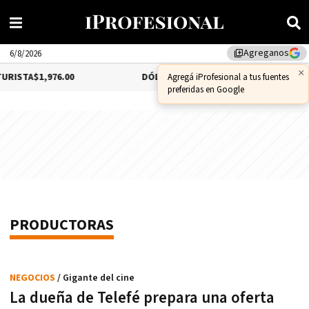
Agreganos
library_add
6/8/2026
×
URISTA
$1,976.00
DÓLAR MEP
0.68%
$1,521.12
Agregá iProfesional a tus fuentes
preferidas en Google
PRODUCTORAS
NEGOCIOS
/ Gigante del cine
La dueña de Telefé prepara una oferta