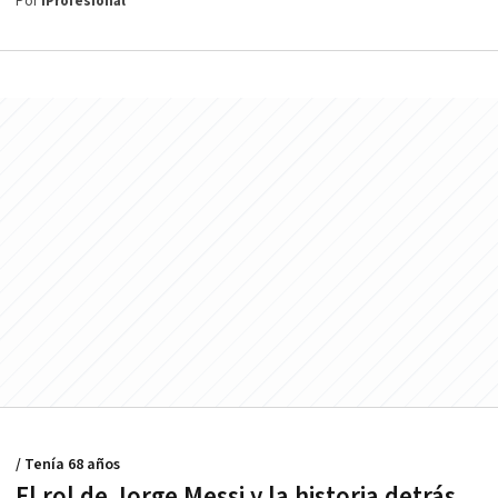
Por
iProfesional
/ Tenía 68 años
El rol de Jorge Messi y la historia detrás