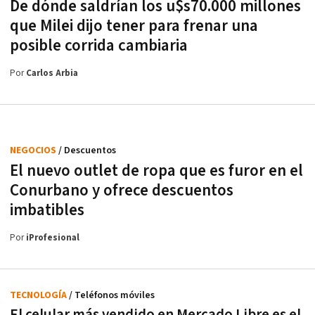
De dónde saldrían los u$s70.000 millones
que Milei dijo tener para frenar una
posible corrida cambiaria
Por
Carlos Arbia
NEGOCIOS
/ Descuentos
El nuevo outlet de ropa que es furor en el
Conurbano y ofrece descuentos
imbatibles
Por
iProfesional
TECNOLOGÍA
/ Teléfonos móviles
El celular más vendido en Mercado Libre es el