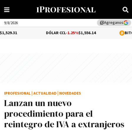
Agreganos
library_add
9/8/2026
DÓLAR CCL
-1.25%
$1,556.14
BITCOIN
0.3%
$6
IPROFESIONAL
|
ACTUALIDAD
|
NOVEDADES
Lanzan un nuevo
procedimiento para el
reintegro de IVA a extranjeros