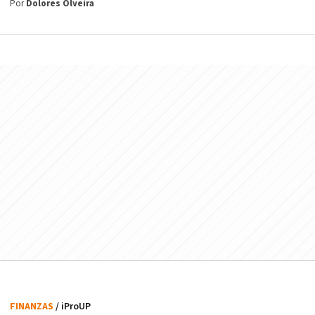
Por
Dolores Olveira
FINANZAS
/ iProUP