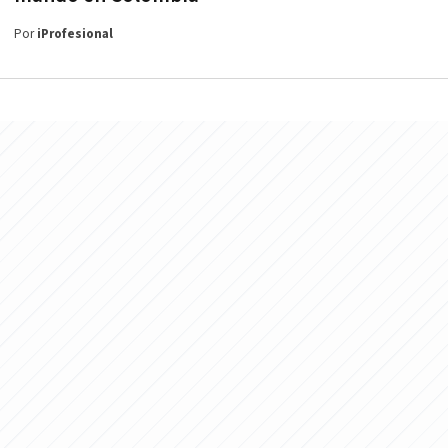
Por
iProfesional