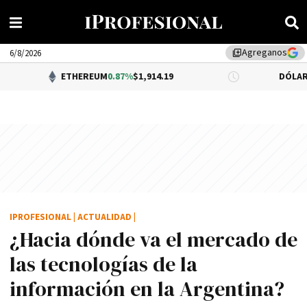
Agreganos
library_add
6/8/2026
ETHEREUM
0.87%
$1,914.19
DÓLAR BNA
0.34%
$1
IPROFESIONAL
|
ACTUALIDAD
|
¿Hacia dónde va el mercado de
las tecnologí­as de la
información en la Argentina?