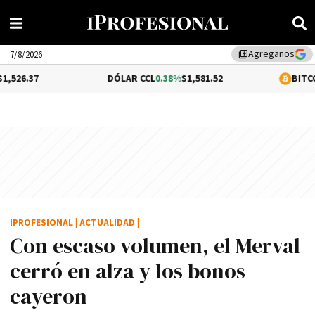
Agreganos
library_add
7/8/2026
DÓLAR CCL
0.38%
$1,581.52
BITCOIN
1.32%
$65
IPROFESIONAL
|
ACTUALIDAD
|
Con escaso volumen, el Merval
cerró en alza y los bonos
cayeron