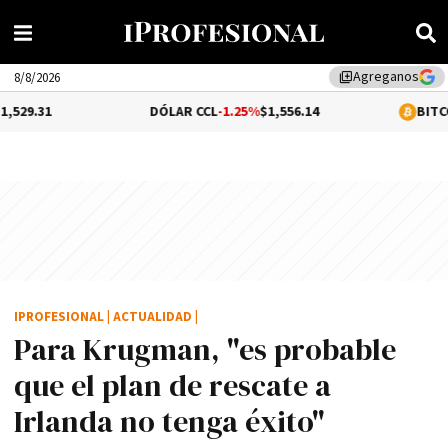
Agreganos
library_add
8/8/2026
DÓLAR CCL
-1.25%
$1,556.14
BITCOIN
0.1%
$65
IPROFESIONAL
|
ACTUALIDAD
|
Para Krugman, "es probable
que el plan de rescate a
Irlanda no tenga éxito"