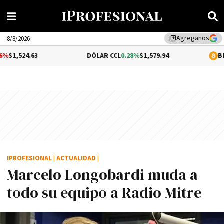
Agreganos
library_add
8/8/2026
3
DÓLAR CCL
0.28%
$1,579.94
BITCOIN
1.32
IPROFESIONAL
|
ACTUALIDAD
|
Marcelo Longobardi muda a
todo su equipo a Radio Mitre