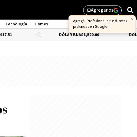
Agreganos
library_add
×
Agregá iProfesional a tus fuentes
Tecnología
Comex
preferidas en Google
DÓLAR BNA
$1,520.00
DÓLAR BLUE
-0.
os