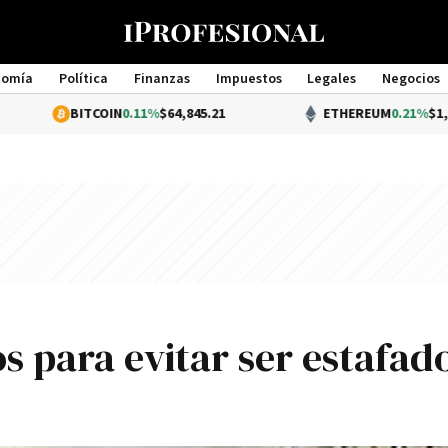
nomía
Política
Finanzas
Impuestos
Legales
Negocios
Management
BITCOIN
0.11%
$64,845.21
ETHEREUM
0.21%
$1,917.51
 para evitar ser estafad