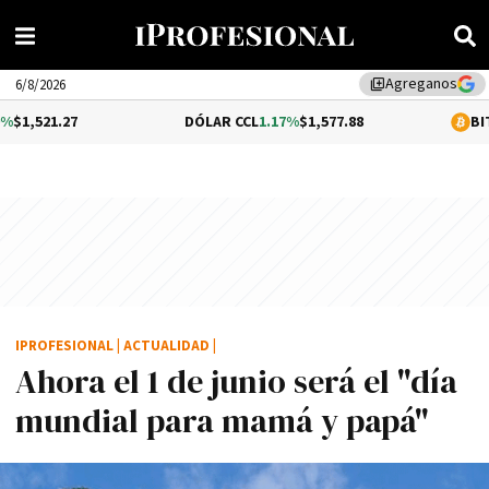
Agreganos
library_add
6/8/2026
DÓLAR CCL
1.17%
$1,577.88
BITCOIN
0.05
IPROFESIONAL
|
ACTUALIDAD
|
Ahora el 1 de junio será el "dí­a
mundial para mamá y papá"