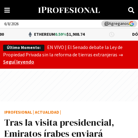
Agreganos
library_add
6/8/2026
ETHEREUM
0.59%
$1,908.74
DÓLAR BNA
$1,
EN VIVO | El Senado debate la Ley de
Último Momento:
Gobierno
Propiedad Privada sin la reforma de tierras extranjeras
→
Seguí leyendo
IPROFESIONAL
|
ACTUALIDAD
|
Tras la visita presidencial,
Emiratos írabes enviará