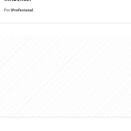
Por
iProfesional