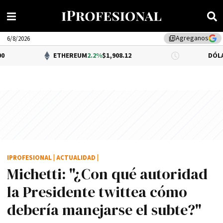
Agreganos
library_add
6/8/2026
ETHEREUM
2.2%
$1,908.12
DÓLAR BNA
0.34%
$
IPROFESIONAL
|
ACTUALIDAD
|
Michetti: "¿Con qué autoridad
la Presidente twittea cómo
deberí­a manejarse el subte?"