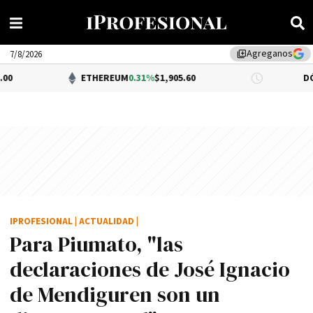
Agreganos
library_add
7/8/2026
ETHEREUM
0.31%
$1,905.60
DÓLAR BNA
$1
IPROFESIONAL
|
ACTUALIDAD
|
Para Piumato, "las
declaraciones de José Ignacio
de Mendiguren son un