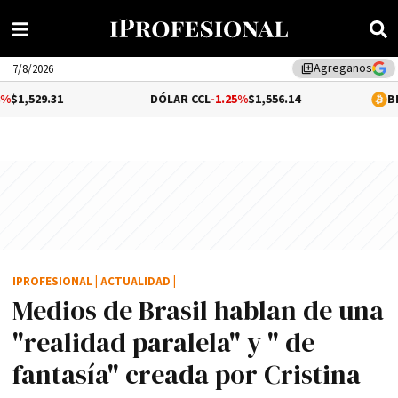
Agreganos
library_add
7/8/2026
DÓLAR CCL
-1.25%
$1,556.14
BITCOIN
1.07
IPROFESIONAL
|
ACTUALIDAD
|
Medios de Brasil hablan de una
"realidad paralela" y " de
fantasí­a" creada por Cristina