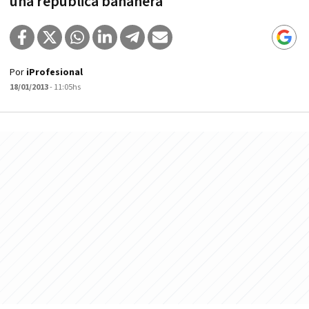
una república bananera"
Por
iProfesional
18/01/2013
- 11:05hs