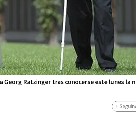
 Georg Ratzinger tras conocerse este lunes la n
+ Seguin