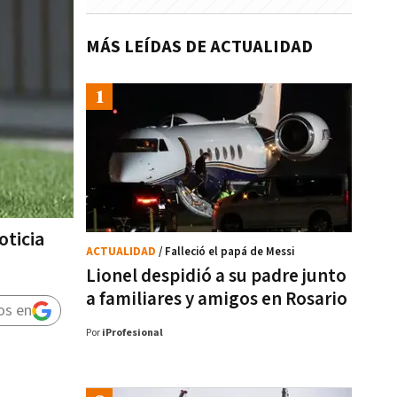
MÁS LEÍDAS DE ACTUALIDAD
oticia
ACTUALIDAD
/ Falleció el papá de Messi
Lionel despidió a su padre junto
a familiares y amigos en Rosario
os en
Por
iProfesional