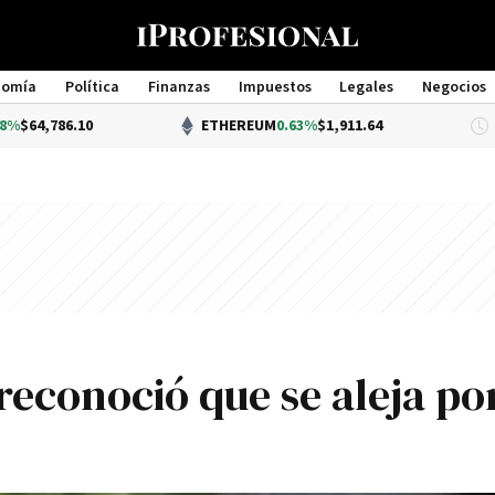
nomía
Política
Finanzas
Impuestos
Legales
Negocios
Management
.10
ETHEREUM
0.63%
$1,911.64
D
reconoció que se aleja po