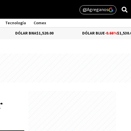
Agreganos
library_add
Tecnología
Comex
ÓLAR BNA
$1,520.00
DÓLAR BLUE
-0.66%
$1,530.00
r