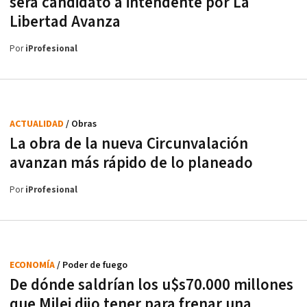
será candidato a intendente por La
Libertad Avanza
Por
iProfesional
ACTUALIDAD
/ Obras
La obra de la nueva Circunvalación
avanzan más rápido de lo planeado
Por
iProfesional
ECONOMÍA
/ Poder de fuego
De dónde saldrían los u$s70.000 millones
que Milei dijo tener para frenar una