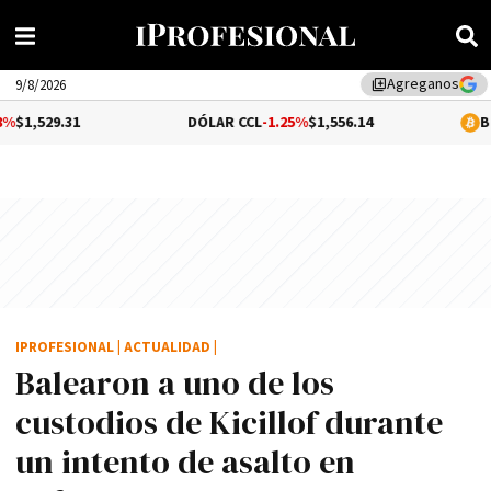
Agreganos
library_add
9/8/2026
.31
DÓLAR CCL
-1.25%
$1,556.14
BITCOIN
0.
IPROFESIONAL
|
ACTUALIDAD
|
Balearon a uno de los
custodios de Kicillof durante
un intento de asalto en