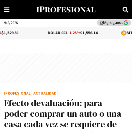
Agreganos
library_add
9/8/2026
DÓLAR CCL
-1.25%
$1,556.14
BITCOIN
$64,77
IPROFESIONAL
|
ACTUALIDAD
|
Efecto devaluación: para
poder comprar un auto o una
casa cada vez se requiere de