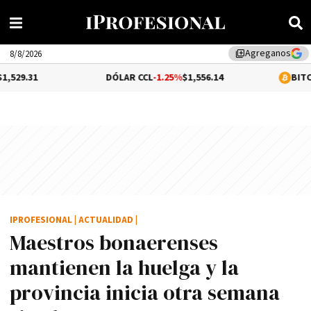
Agreganos
library_add
8/8/2026
DÓLAR CCL
-1.25%
$1,556.14
BITCOIN
0.19%
$6
IPROFESIONAL
|
ACTUALIDAD
|
Maestros bonaerenses
mantienen la huelga y la
provincia inicia otra semana