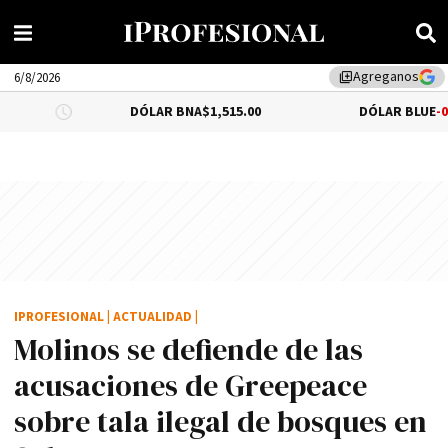
Agreganos
library_add
6/8/2026
DÓLAR BNA
$1,515.00
DÓLAR BLUE
-0.66%
$1,545.
IPROFESIONAL
|
ACTUALIDAD
|
Molinos se defiende de las
acusaciones de Greepeace
sobre tala ilegal de bosques en