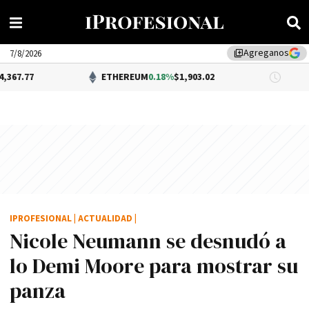
Agreganos
library_add
7/8/2026
ETHEREUM
0.18%
$1,903.02
DÓLAR 
IPROFESIONAL
|
ACTUALIDAD
|
Nicole Neumann se desnudó a
lo Demi Moore para mostrar su
panza