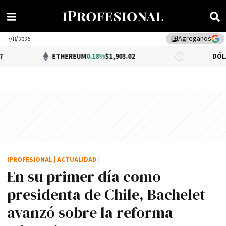
Agreganos
library_add
7/8/2026
ETHEREUM
0.18%
$1,903.02
DÓLAR BNA
$1,5
IPROFESIONAL
|
ACTUALIDAD
|
En su primer dí­a como
presidenta de Chile, Bachelet
avanzó sobre la reforma