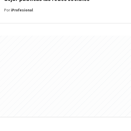
Por
iProfesional