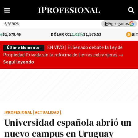
Agreganos
library_add
6/8/2026
DÓLAR CCL
1.02%
$1,575.53
BITCOIN
-0.13%
EN VIVO | El Senado debate la Ley de
Último Momento:
Gobierno
Propiedad Privada sin la reforma de tierras extranjeras
→
Seguí leyendo
IPROFESIONAL
|
ACTUALIDAD
|
Universidad española abrió un
nuevo campus en Uruguay