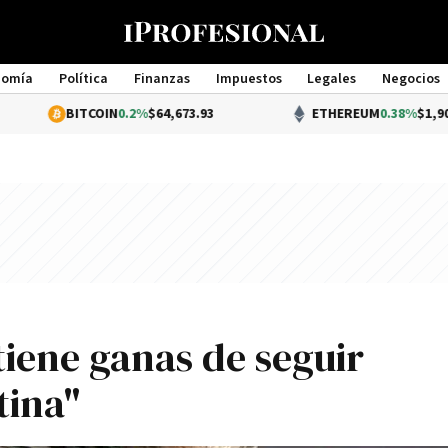
nomía
Política
Finanzas
Impuestos
Legales
Negocios
Management
ITCOIN
0.2%
$64,673.93
ETHEREUM
0.38%
$1,904.70
tiene ganas de seguir
tina"