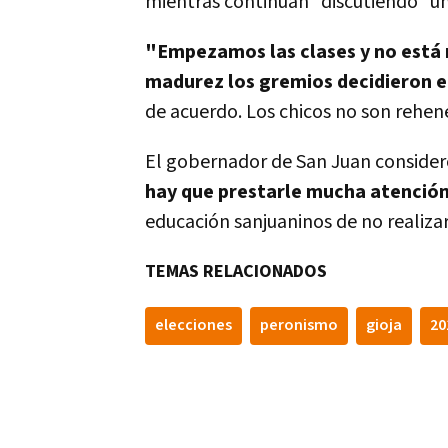
mientras continúan "discutiendo" una
"Empezamos las clases y no está 
madurez los gremios decidieron 
de acuerdo. Los chicos no son rehene
El gobernador de San Juan consider
hay que prestarle mucha atenció
educación sanjuaninos de no realizar
TEMAS RELACIONADOS
elecciones
peronismo
gioja
20