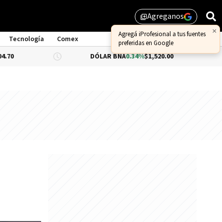
Agreganos
library_add
Tecnología
Comex
DÓLAR BNA
0.34%
$1,520.00
DÓLAR BLU