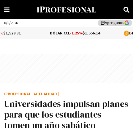
Agreganos
library_add
8/8/2026
DÓLAR CCL
-1.25%
$1,556.14
BITCOIN
0.01%
$
IPROFESIONAL
|
ACTUALIDAD
|
Universidades impulsan planes
para que los estudiantes
tomen un año sabático