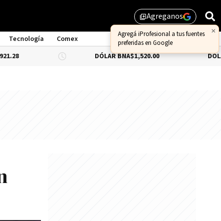
Agreganos
library_add
×
Agregá iProfesional a tus fuentes
Tecnología
Comex
preferidas en Google
DÓLAR BNA
$1,520.00
DÓLAR BLUE
-0
n