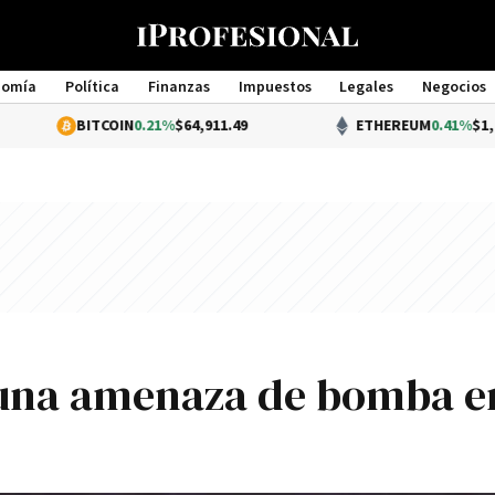
nomía
Política
Finanzas
Impuestos
Legales
Negocios
Management
BITCOIN
0.21%
$64,911.49
ETHEREUM
0.41%
$1,921.28
 una amenaza de bomba e