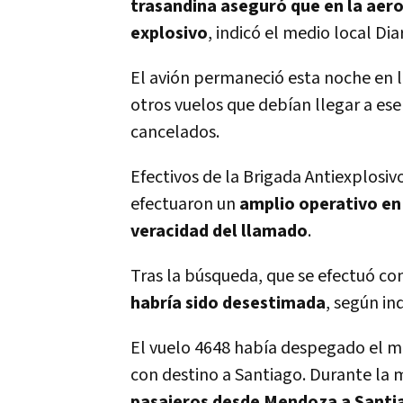
trasandina aseguró que en la aer
explosivo
, indicó el medio local Dia
El avión permaneció esta noche en l
otros vuelos que debían llegar a es
cancelados.
Efectivos de la Brigada Antiexplosiv
efectuaron un
amplio operativo en 
veracidad del llamado
.
Tras la búsqueda, que se efectuó co
habría sido desestimada
, según ind
El vuelo 4648 había despegado el mi
con destino a Santiago. Durante la 
pasajeros desde Mendoza a Santi