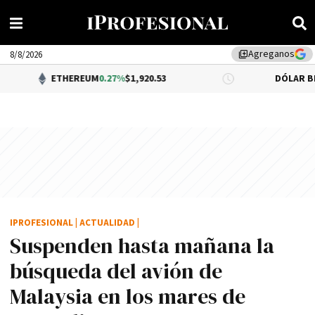
Agreganos
library_add
8/8/2026
ETHEREUM
0.27%
$1,920.53
DÓLAR BNA
$1,520.00
IPROFESIONAL
|
ACTUALIDAD
|
Suspenden hasta mañana la
búsqueda del avión de
Malaysia en los mares de