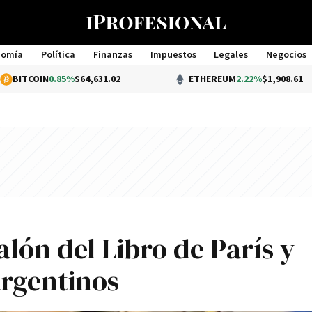
nomía
Política
Finanzas
Impuestos
Legales
Negocios
Management
0.85%
$64,631.02
ETHEREUM
2.22%
$1,908.61
alón del Libro de Parí­s y
argentinos