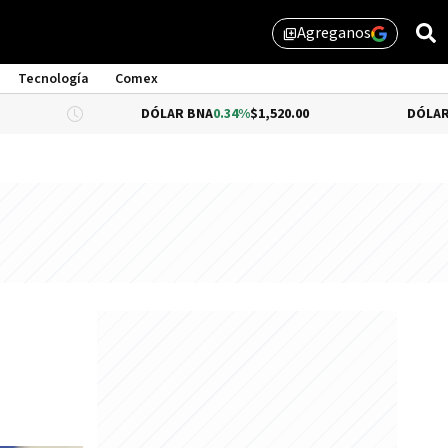
Agreganos
library_add
Tecnología
Comex
DÓLAR BNA
0.34%
$1,520.00
DÓLAR BLUE
-0.33