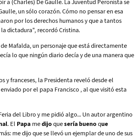
r a (Charles) De Gaulle. La Juventud Peronista se
 Gaulle, un sólo corazón. Cómo no pensar en esa
haron por los derechos humanos y que a tantos
la dictadura", recordó Cristina.
e de Mafalda, un personaje que está directamente
decía lo que ningún diario decía y de una manera que
s y franceses, la Presidenta reveló desde el
enviado por el papa Francisco , al que visitó esta
eria del Libro y me pidió algo... Un autor argentino
hal
. El
Papa
me
dijo
que
sería bueno
q
ue
 más: me dijo que se llevó un ejemplar de uno de sus