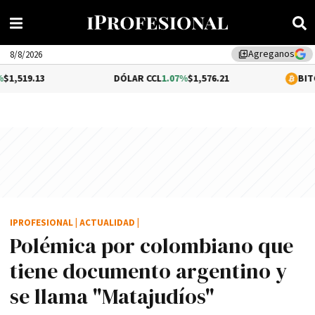
Agreganos
library_add
8/8/2026
DÓLAR CCL
1.07%
$1,576.21
BITCOIN
0.35%
IPROFESIONAL
|
ACTUALIDAD
|
Polémica por colombiano que
tiene documento argentino y
se llama "Matajudí­os"