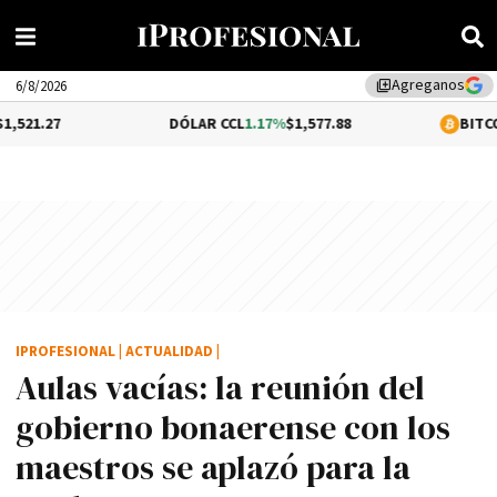
Agreganos
library_add
6/8/2026
DÓLAR CCL
1.17%
$1,577.88
BITCOIN
0.05%
$64
IPROFESIONAL
|
ACTUALIDAD
|
Aulas vací­as: la reunión del
gobierno bonaerense con los
maestros se aplazó para la