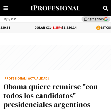
Agreganos
library_add
10/8/2026
DÓLAR CCL
-1.25%
$1,556.14
BITCOIN
-0.07%
$65,
IPROFESIONAL
|
ACTUALIDAD
|
Obama quiere reunirse "con
todos los candidatos"
presidenciales argentinos